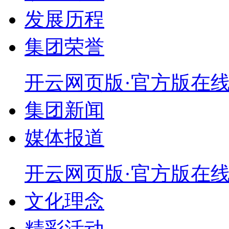
发展历程
集团荣誉
开云网页版·官方版在线
集团新闻
媒体报道
开云网页版·官方版在
文化理念
精彩活动