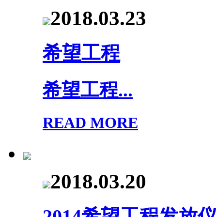
2018.03.23
希望工程
希望工程...
READ MORE
2018.03.20
2014希望工程发放