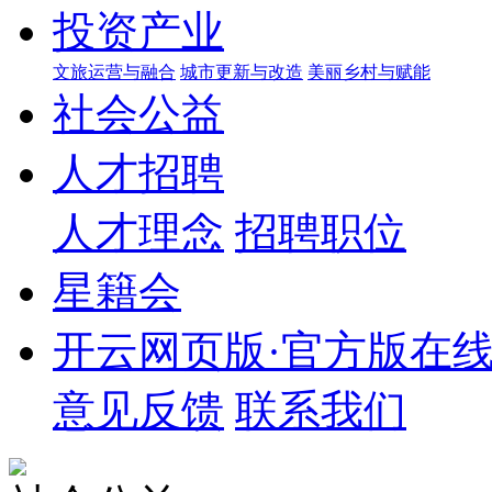
投资产业
文旅运营与融合
城市更新与改造
美丽乡村与赋能
社会公益
人才招聘
人才理念
招聘职位
星籍会
开云网页版·官方版在线
意见反馈
联系我们