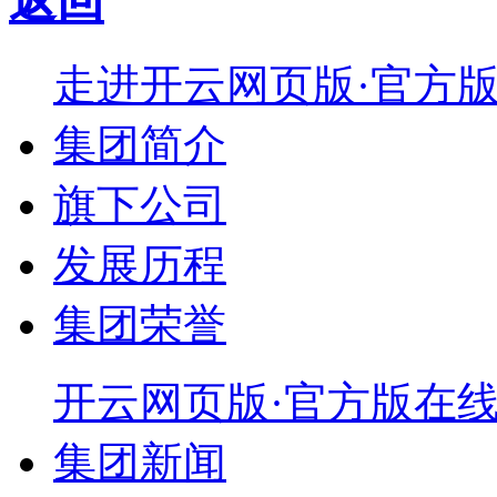
返回
走进开云网页版·官方
集团简介
旗下公司
发展历程
集团荣誉
开云网页版·官方版在线
集团新闻