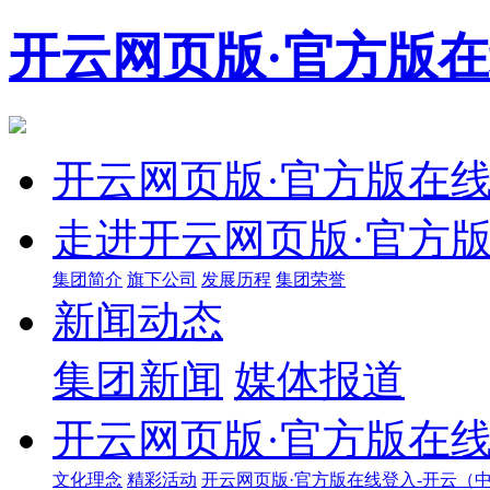
开云网页版·官方版
开云网页版·官方版在
走进开云网页版·官方
集团简介
旗下公司
发展历程
集团荣誉
新闻动态
集团新闻
媒体报道
开云网页版·官方版在
文化理念
精彩活动
开云网页版·官方版在线登入-开云（中