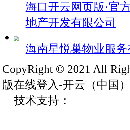
海口开云网页版·官方
地产开发有限公司
海南星悦巢物业服务
CopyRight © 2021 All
版在线登入-开云（中
技术支持：