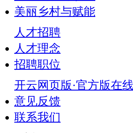
美丽乡村与赋能
人才招聘
人才理念
招聘职位
开云网页版·官方版在线
意见反馈
联系我们