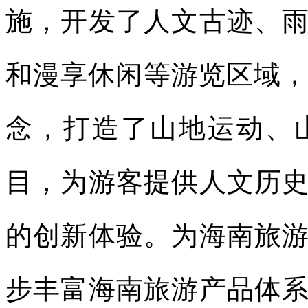
施，开发了人文古迹、
和漫享休闲等游览区域，
念，打造了山地运动、
目，为游客提供人文历
的创新体验。为海南旅
步丰富海南旅游产品体