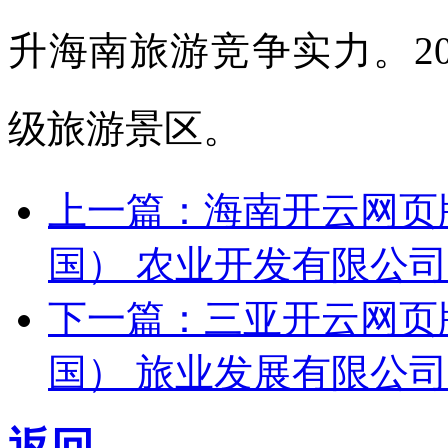
升海南旅游竞争实力。20
级旅游景区。
上一篇：海南开云网页
国） 农业开发有限公司
下一篇：三亚开云网页
国） 旅业发展有限公司