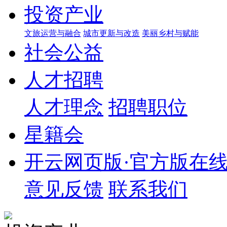
投资产业
文旅运营与融合
城市更新与改造
美丽乡村与赋能
社会公益
人才招聘
人才理念
招聘职位
星籍会
开云网页版·官方版在线
意见反馈
联系我们