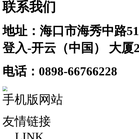
联系我们
地址：海口市海秀中路51
登入-开云（中国） 大厦2
电话：0898-66766228
手机版网站
友情链接
LINK