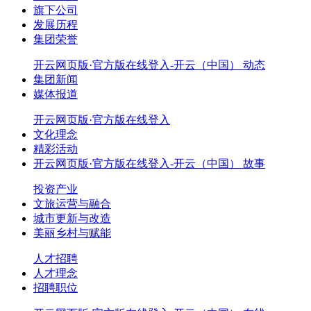
旗下公司
发展历程
集团荣誉
开云网页版·官方版在线登入-开云（中国） 动态
集团新闻
媒体报道
开云网页版·官方版在线登入
文化理念
精彩活动
开云网页版·官方版在线登入-开云（中国） 故事
投资产业
文旅运营与融合
城市更新与改造
美丽乡村与赋能
人才招聘
人才理念
招聘职位