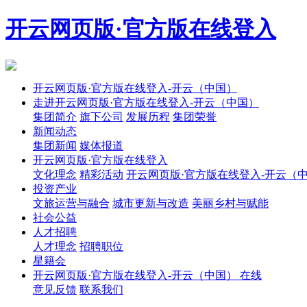
开云网页版·官方版在线登入
开云网页版·官方版在线登入-开云（中国）
走进开云网页版·官方版在线登入-开云（中国）
集团简介
旗下公司
发展历程
集团荣誉
新闻动态
集团新闻
媒体报道
开云网页版·官方版在线登入
文化理念
精彩活动
开云网页版·官方版在线登入-开云（中
投资产业
文旅运营与融合
城市更新与改造
美丽乡村与赋能
社会公益
人才招聘
人才理念
招聘职位
星籍会
开云网页版·官方版在线登入-开云（中国） 在线
意见反馈
联系我们