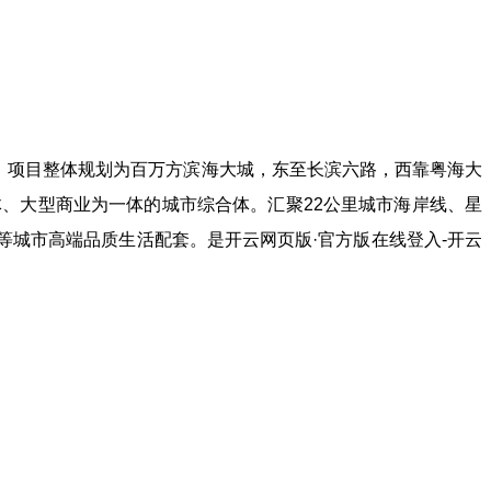
。项目整体规划为百万方滨海大城，东至长滨六路，西靠粤海大
体、大型商业为一体的城市综合体。汇聚
22
公里城市海岸线、星
城市高端品质生活配套。是开云网页版·官方版在线登入-开云