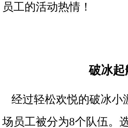
员工的活动热情！
破冰起
经过轻松欢悦的破冰小
场员工被分为8个队伍。