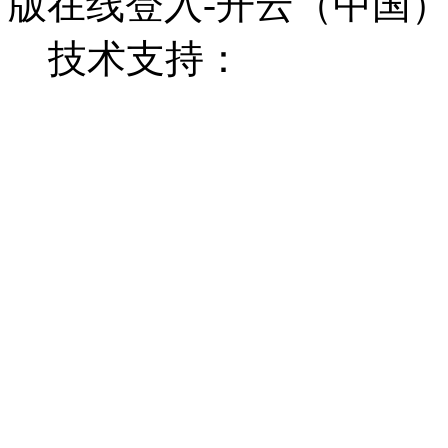
版在线登入-开云（中
技术支持：