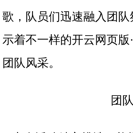
歌，队员们迅速融入团队
示着不一样的开云网页版
团队风采。
团