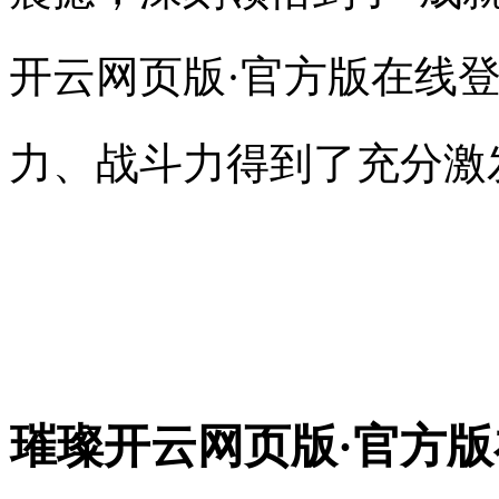
开云网页版·官方版在线
力、战斗力得到了充分激
璀璨开云网页版·官方版