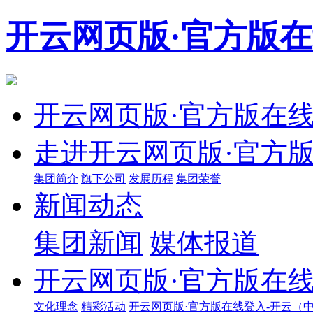
开云网页版·官方版
开云网页版·官方版在
走进开云网页版·官方
集团简介
旗下公司
发展历程
集团荣誉
新闻动态
集团新闻
媒体报道
开云网页版·官方版在
文化理念
精彩活动
开云网页版·官方版在线登入-开云（中