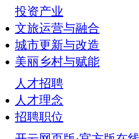
投资产业
文旅运营与融合
城市更新与改造
美丽乡村与赋能
人才招聘
人才理念
招聘职位
开云网页版·官方版在线