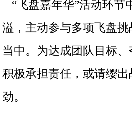
“飞盘嘉年华”活动环
溢，主动参与多项飞盘挑
当中。为达成团队目标、
积极承担责任，或请缨出
劲。