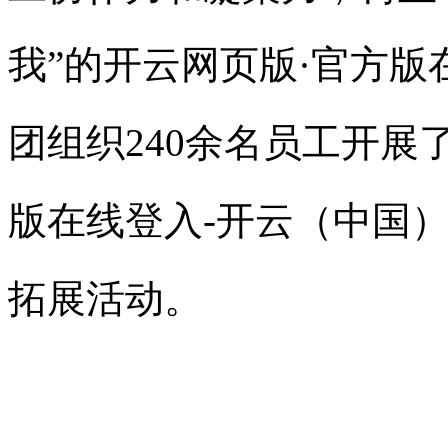
我”的开云网页版·官方版
团组织240余名员工开展
版在线登入-开云（中国）
拓展活动。