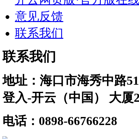
意见反馈
联系我们
联系我们
地址：海口市海秀中路51
登入-开云（中国） 大厦2
电话：0898-66766228