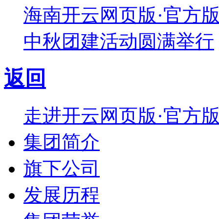
海南开云网页版·官方版
中秋团建活动圆满举行
返回
走进开云网页版·官方
集团简介
旗下公司
发展历程